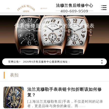
法穆兰售后维修中心
400-609-9509
保养维修服务中心您的法穆兰腕表
Maintain and repair your watch
2026年6月北京市售后服务网络优化升级公告
2026年6月北京市官方售后客户服务热线：
▲
2026年6月售后服务中心最新网点地址：
官网公告>
▼
北京市东城区东长安街1号东方广场写字楼W3座6层602室（需提前预约）
表扣
北京市朝阳区建国门外大街甲6号华熙国际中心写字楼D座11层1102室（需提前预约）
北京市朝阳区建国门外大街甲6号华熙国际中心D座11层1102室售后服务中心（需提前预约）
北京市东城区东长安街1号王府井东方广场W3座6层602室售后服务中心（需提前预约）
法兰克穆勒手表表链卡扣折断该如何修
复？
节假日正常营业！
[上海法兰克穆勒售后]手表，不仅是时间的记录
者，更是品味与身份的象征。而......