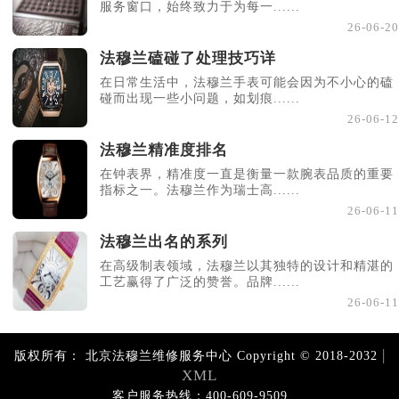
服务窗口，始终致力于为每一......
26-06-20
法穆兰磕碰了处理技巧详
在日常生活中，法穆兰手表可能会因为不小心的磕
碰而出现一些小问题，如划痕......
26-06-12
法穆兰精准度排名
在钟表界，精准度一直是衡量一款腕表品质的重要
指标之一。法穆兰作为瑞士高......
26-06-11
法穆兰出名的系列
在高级制表领域，法穆兰以其独特的设计和精湛的
工艺赢得了广泛的赞誉。品牌......
26-06-11
|
版权所有：
北京法穆兰维修服务中心 Copyright © 2018-2032
XML
客户服务热线：400-609-9509