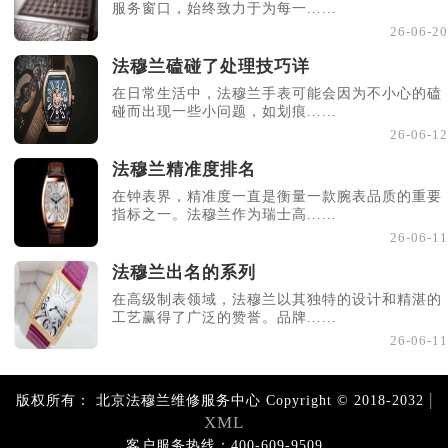
服务窗口，始终致力于为每一......
26-06-20
法穆兰磕碰了处理技巧详
在日常生活中，法穆兰手表可能会因为不小心的磕
碰而出现一些小问题，如划痕......
26-06-12
法穆兰精准度排名
在钟表界，精准度一直是衡量一款腕表品质的重要
指标之一。法穆兰作为瑞士高......
26-06-11
法穆兰出名的系列
在高级制表领域，法穆兰以其独特的设计和精湛的
工艺赢得了广泛的赞誉。品牌......
26-06-11
|
版权所有：
北京法穆兰维修服务中心 Copyright © 2018-2032
XML
客户服务热线：400-609-9509