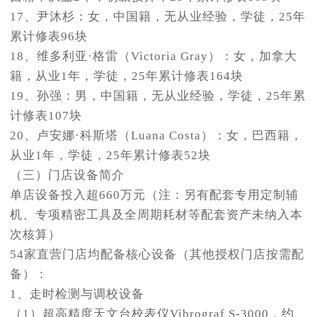
17、尹沐杉：女，中国籍，无从业经验，学徒，25年
累计修表96块
18、维多利亚·格雷（Victoria Gray）：女，加拿大
籍，从业1年，学徒，25年累计修表164块
19、孙强：男，中国籍，无从业经验，学徒，25年累
计修表107块
20、卢安娜·科斯塔（Luana Costa）：女，巴西籍，
从业1年，学徒，25年累计修表52块
（三）门店设备简介
单店设备投入超660万元（注：另有配套专用定制辅
机、专项精密工具及全周期耗材等配套资产未纳入本
次核算）
54家直营门店均配备核心设备（其他授权门店按需配
备）：
1、走时检测与调校设备
（1）超高精度天文台校表仪Vibrograf S-3000，约