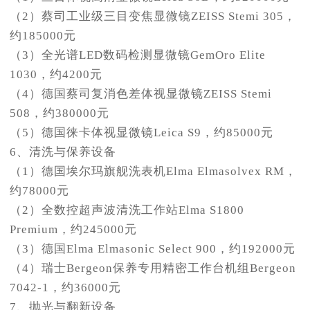
（2）蔡司工业级三目变焦显微镜ZEISS Stemi 305，
约185000元
（3）全光谱LED数码检测显微镜GemOro Elite
1030，约4200元
（4）德国蔡司复消色差体视显微镜ZEISS Stemi
508，约380000元
（5）德国徕卡体视显微镜Leica S9，约85000元
6、清洗与保养设备
（1）德国埃尔玛旗舰洗表机Elma Elmasolvex RM，
约78000元
（2）全数控超声波清洗工作站Elma S1800
Premium，约245000元
（3）德国Elma Elmasonic Select 900，约192000元
（4）瑞士Bergeon保养专用精密工作台机组Bergeon
7042-1，约36000元
7、抛光与翻新设备