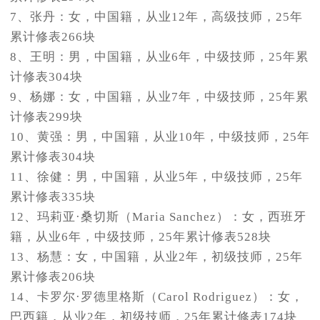
7、张丹：女，中国籍，从业12年，高级技师，25年
累计修表266块
8、王明：男，中国籍，从业6年，中级技师，25年累
计修表304块
9、杨娜：女，中国籍，从业7年，中级技师，25年累
计修表299块
10、黄强：男，中国籍，从业10年，中级技师，25年
累计修表304块
11、徐健：男，中国籍，从业5年，中级技师，25年
累计修表335块
12、玛莉亚·桑切斯（Maria Sanchez）：女，西班牙
籍，从业6年，中级技师，25年累计修表528块
13、杨慧：女，中国籍，从业2年，初级技师，25年
累计修表206块
14、卡罗尔·罗德里格斯（Carol Rodriguez）：女，
巴西籍，从业2年，初级技师，25年累计修表174块