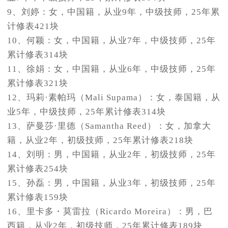
9、刘婷：女，中国籍，从业9年，中级技师，25年累
计修表421块
10、何颖：女，中国籍，从业7年，中级技师，25年
累计修表314块
11、徐娟：女，中国籍，从业6年，中级技师，25年
累计修表321块
12、玛莉·素帕玛（Mali Supama）：女，泰国籍，从
业5年，中级技师，25年累计修表314块
13、萨曼莎·里德（Samantha Reed）：女，加拿大
籍，从业2年，初级技师，25年累计修表218块
14、刘明：男，中国籍，从业2年，初级技师，25年
累计修表254块
15、孙磊：男，中国籍，从业3年，初级技师，25年
累计修表159块
16、里卡多・莫雷拉（Ricardo Moreira）：男，巴
西籍，从业2年，初级技师，25年累计修表189块