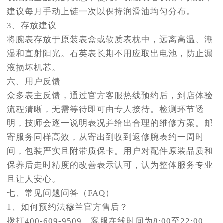
建议每月手动上链一次以保持润滑油均匀分布。
3、存放建议
将腕表存放于原装表盒或软质表枕中，远离高温、潮
湿和直射阳光。石英表长期不用应取出电池，防止漏
液损坏机芯。
六、用户反馈
众多表主反馈，通过官方客服热线预约后，到店体验
流程清晰，无需等待即可由专人接待。检测环节透
明，技师会逐一说明表况并给出合理的维修方案。邮
寄服务同样高效，从寄出到收到返修腕表约一周时
间，包装严实且附带质保卡。用户对配件原装品质和
保养后走时精度的改善表示认可，认为整体服务专业
且让人安心。
七、常见问题问答（FAQ）
1、如何预约法穆兰官方售后？
拨打400-609-9509，客服在线时间为8:00至22:00。