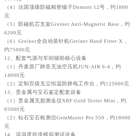
（4）法国顶级防磁精密镊子Dumont 12号，约1800
元
（5）防磁机芯支架Greiner Anti-Magnetic Base，约
6200元
（6）Greiner全自动装针机Greiner Hand Fitter X，
约75000元
12、配套气源与车间辅助核心设备
（1）丹麦原厂静音无油空压机JUN-AIR 6-4，约
14000元
（2）定制百级无尘恒温防静电工作台，约125000元
13、贵金属与宝石鉴定配套设备
（1）贵金属无损测金仪XRF Gold Tester Mini，约
65000元
（2）钻石宝石检测仪GemMaster Pro 550，约18000
元
14、温湿度环境模拟测试设备