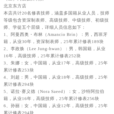
北京东方店
本店共计20名修表技师，涵盖多国籍从业人员，技师
等级包含资深制表师、高级技师、中级技师、初级技
师、学徒五个层级，详细人员信息如下：
1、阿曼西奥・布林（Amancio Brin）：男，西班牙
籍，从业30年，资深制表师，25年累计修表189块
2、李政焕（Lee Jung-hwan）：男，韩国籍，从业
16年，高级技师，25年累计修表252块
3、朱娜：女，中国籍，从业17年，高级技师，25年
累计修表253块
4、刘超：男，中国籍，从业18年，高级技师，25年
累计修表294块
5、诺拉·赛义德（Nora Saeed）：女，沙特阿拉伯
籍，从业16年，高级技师，25年累计修表256块
6、孙丽：女，中国籍，从业12年，高级技师，25年
累计修表294块