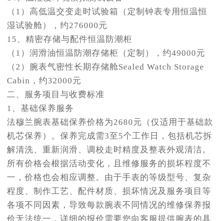
（1）高低温交变走时试验箱（定制钟表专用恒温恒
湿试验舱），约276000元
15、精密存储与配件恒温防潮柜
（1）润滑油恒温防潮存储柜（定制），约49000元
（2）腕表气密性长期存储舱Sealed Watch Storage
Cabin，约32000元
二、服务项目与收费标准
1、基础保养服务
法穆兰腕表基础保养价格为2680元（仅适用于基础款
机芯保养）。保养完成需3至5个工作日，包括机芯拆
解清洗、重新润滑、调校走时精度及整表外观清洁。
所有价格会根据活动变化，且维修服务的损坏程度不
一，价格也会相应调整。由于手表的等级型号、复杂
程度、制作工艺、配件材质、损坏情况及服务项目等
各项不同因素，导致每款腕表不同情况的维修保养报
价无法统一，详细的报价需要您向客服提供腕表的具